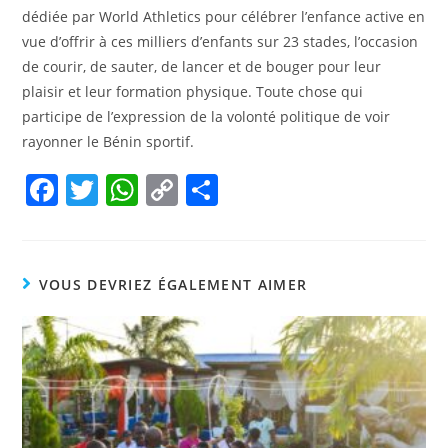
dédiée par World Athletics pour célébrer l’enfance active en
vue d’offrir à ces milliers d’enfants sur 23 stades, l’occasion
de courir, de sauter, de lancer et de bouger pour leur
plaisir et leur formation physique. Toute chose qui
participe de l’expression de la volonté politique de voir
rayonner le Bénin sportif.
F
T
W
C
P
a
w
h
o
ar
c
itt
at
p
ta
e
er
s
y
g
VOUS DEVRIEZ ÉGALEMENT AIMER
b
A
Li
er
o
p
n
o
p
k
k