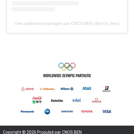
Une publication partagée par CNOS BEN (@cnos_ben)
Copyright © 2026 Propulsé par CNOS BEN