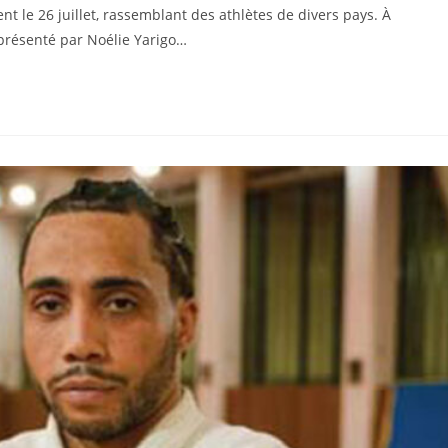
t le 26 juillet, rassemblant des athlètes de divers pays. À
eprésenté par Noélie Yarigo…