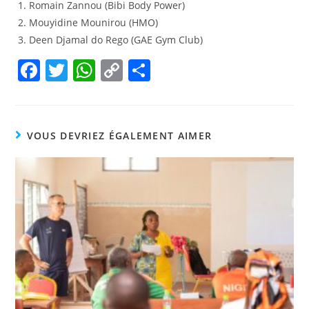
Romain Zannou (Bibi Body Power)
Mouyidine Mounirou (HMO)
Deen Djamal do Rego (GAE Gym Club)
F
T
W
C
P
a
w
h
o
ar
c
itt
at
p
ta
e
er
s
y
g
VOUS DEVRIEZ ÉGALEMENT AIMER
b
A
Li
er
o
p
n
o
p
k
k