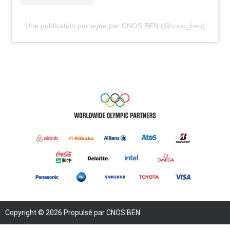
Une publication partagée par CNOS BEN (@cnos_ben)
Copyright © 2026 Propulsé par CNOS BEN