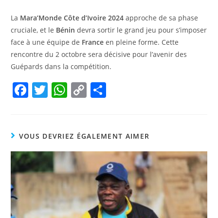
La
Mara’Monde Côte d’Ivoire 2024
approche de sa phase
cruciale, et le
Bénin
devra sortir le grand jeu pour s’imposer
face à une équipe de
France
en pleine forme. Cette
rencontre du 2 octobre sera décisive pour l’avenir des
Guépards dans la compétition.
F
T
W
C
P
a
w
h
o
ar
c
itt
at
p
ta
e
er
s
y
g
VOUS DEVRIEZ ÉGALEMENT AIMER
b
A
Li
er
o
p
n
o
p
k
k