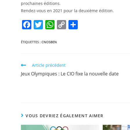
prochaines éditions.
Rendez-vous en 2021 pour la deuxième édition.
F
T
W
C
P
a
w
h
o
ar
c
itt
at
p
ta
ÉTIQUETTES :
CNOSBEN
e
er
s
y
g
b
A
Li
er
Article précédent
o
p
n
Jeux Olympiques : Le CIO fixe la nouvelle date
o
p
k
k
VOUS DEVRIEZ ÉGALEMENT AIMER