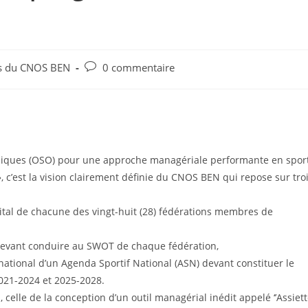
és du CNOS BEN
0 commentaire
mpiques (OSO) pour une approche managériale performante en spor
 c’est la vision clairement définie du CNOS BEN qui repose sur tro
vital de chacune des vingt-huit (28) fédérations membres de
 devant conduire au SWOT de chaque fédération,
 national d’un Agenda Sportif National (ASN) devant constituer le
2021-2024 et 2025-2028.
celle de la conception d’un outil managérial inédit appelé ‘’Assiet