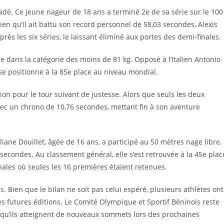
padé. Ce jeune nageur de 18 ans a terminé 2e de sa série sur le 100
 qu’il ait battu son record personnel de 58,03 secondes, Alexis
ès les six séries, le laissant éliminé aux portes des demi-finales.
le dans la catégorie des moins de 81 kg. Opposé à l’Italien Antonio
 se positionne à la 85e place au niveau mondial.
ation pour le tour suivant de justesse. Alors que seuls les deux
avec un chrono de 10,76 secondes, mettant fin à son aventure
liane Douillet, âgée de 16 ans, a participé au 50 mètres nage libre.
secondes. Au classement général, elle s’est retrouvée à la 45e plac
inales où seules les 16 premières étaient retenues.
. Bien que le bilan ne soit pas celui espéré, plusieurs athlètes ont
es futures éditions. Le Comité Olympique et Sportif Béninois reste
 qu’ils atteignent de nouveaux sommets lors des prochaines