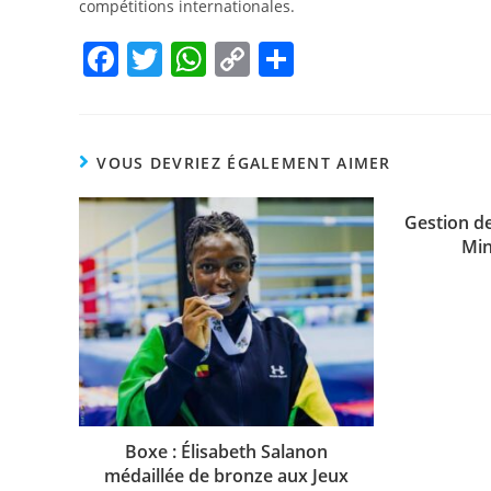
compétitions internationales.
F
T
W
C
P
a
w
h
o
ar
c
itt
at
p
ta
e
er
s
y
g
VOUS DEVRIEZ ÉGALEMENT AIMER
b
A
Li
er
o
p
n
Gestion de
Min
o
p
k
k
Boxe : Élisabeth Salanon
médaillée de bronze aux Jeux