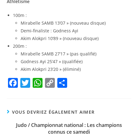
Athlétisme
100m :
Mirabelle SAMB 13’07 » (nouveau disque)
Demi-finaliste : Godness Ayi
Akim Alokpri 10’89 » (nouveau disque)
200m :
Mirabelle SAMB 27’17 » (pas qualifié)
Godness Ayi 25’47 » (qualifiée)
Akim Alokpri 23’20 » (éliminé)
F
T
W
C
P
a
w
h
o
ar
c
itt
at
p
ta
e
er
s
y
g
VOUS DEVRIEZ ÉGALEMENT AIMER
b
A
Li
er
Judo / Championnat national : Les champions
o
p
n
connus ce samedi