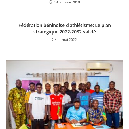
o
p
k
18 octobre 2019
k
Fédération béninoise d’athlétisme: Le plan
stratégique 2022-2032 validé
11 mai 2022