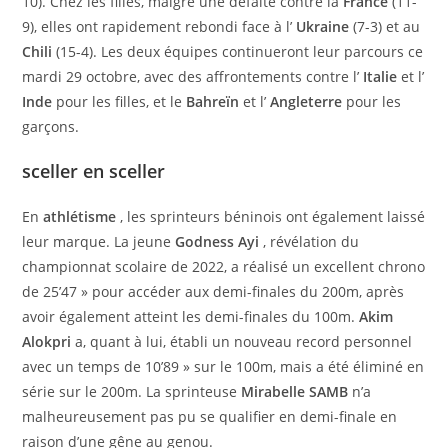
10). Chez les filles, malgré une défaite contre la
France
(11-
9), elles ont rapidement rebondi face à l’
Ukraine
(7-3) et au
Chili
(15-4). Les deux équipes continueront leur parcours ce
mardi 29 octobre, avec des affrontements contre l’
Italie
et l’
Inde
pour les filles, et le
Bahreïn
et l’
Angleterre
pour les
garçons.
sceller en sceller
En
athlétisme
, les sprinteurs béninois ont également laissé
leur marque. La jeune
Godness Ayi
, révélation du
championnat scolaire de 2022, a réalisé un excellent chrono
de 25’47 » pour accéder aux demi-finales du 200m, après
avoir également atteint les demi-finales du 100m.
Akim
Alokpri
a, quant à lui, établi un nouveau record personnel
avec un temps de 10’89 » sur le 100m, mais a été éliminé en
série sur le 200m. La sprinteuse
Mirabelle SAMB
n’a
malheureusement pas pu se qualifier en demi-finale en
raison d’une gêne au genou.