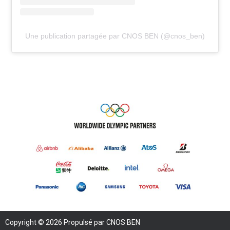
Une publication partagée par CNOS BEN (@cnos_ben)
Copyright © 2026 Propulsé par CNOS BEN