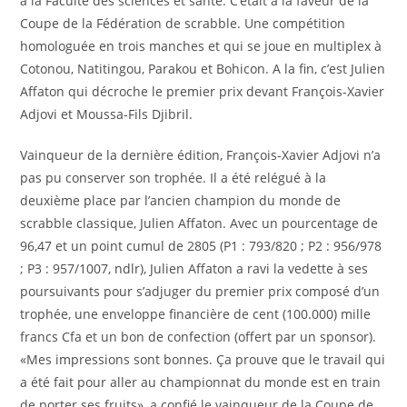
à la Faculté des sciences et santé. C’était à la faveur de la
Coupe de la Fédération de scrabble. Une compétition
homologuée en trois manches et qui se joue en multiplex à
Cotonou, Natitingou, Parakou et Bohicon. A la fin, c’est Julien
Affaton qui décroche le premier prix devant François-Xavier
Adjovi et Moussa-Fils Djibril.
Vainqueur de la dernière édition, François-Xavier Adjovi n’a
pas pu conserver son trophée. Il a été relégué à la
deuxième place par l’ancien champion du monde de
scrabble classique, Julien Affaton. Avec un pourcentage de
96,47 et un point cumul de 2805 (P1 : 793/820 ; P2 : 956/978
; P3 : 957/1007, ndlr), Julien Affaton a ravi la vedette à ses
poursuivants pour s’adjuger du premier prix composé d’un
trophée, une enveloppe financière de cent (100.000) mille
francs Cfa et un bon de confection (offert par un sponsor).
«Mes impressions sont bonnes. Ça prouve que le travail qui
a été fait pour aller au championnat du monde est en train
de porter ses fruits», a confié le vainqueur de la Coupe de