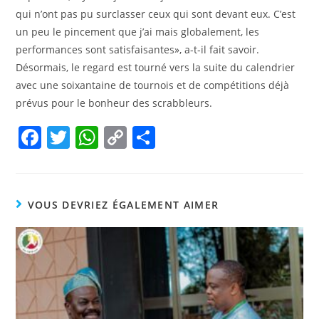
qui n’ont pas pu surclasser ceux qui sont devant eux. C’est
un peu le pincement que j’ai mais globalement, les
performances sont satisfaisantes», a-t-il fait savoir.
Désormais, le regard est tourné vers la suite du calendrier
avec une soixantaine de tournois et de compétitions déjà
prévus pour le bonheur des scrabbleurs.
F
T
W
C
P
a
w
h
o
ar
c
itt
at
p
ta
e
er
s
y
g
VOUS DEVRIEZ ÉGALEMENT AIMER
b
A
Li
er
o
p
n
o
p
k
k