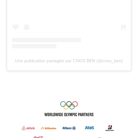
Une publication partagée par CNOS BEN (@cnos_ben)