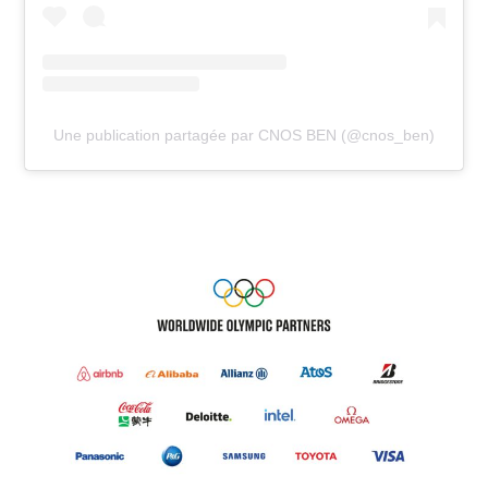
Une publication partagée par CNOS BEN (@cnos_ben)