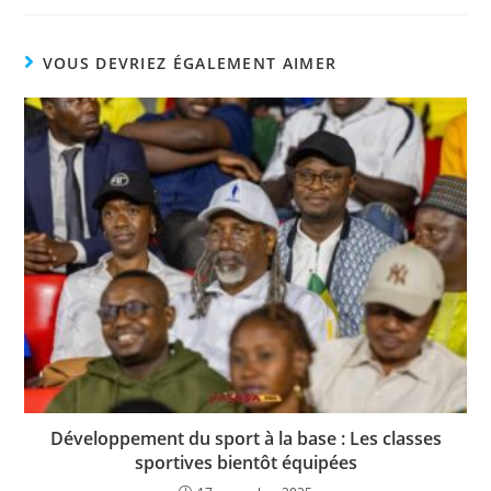
c
itt
at
p
ta
e
er
s
y
g
VOUS DEVRIEZ ÉGALEMENT AIMER
b
A
Li
er
o
p
n
o
p
k
k
Développement du sport à la base : Les classes
sportives bientôt équipées