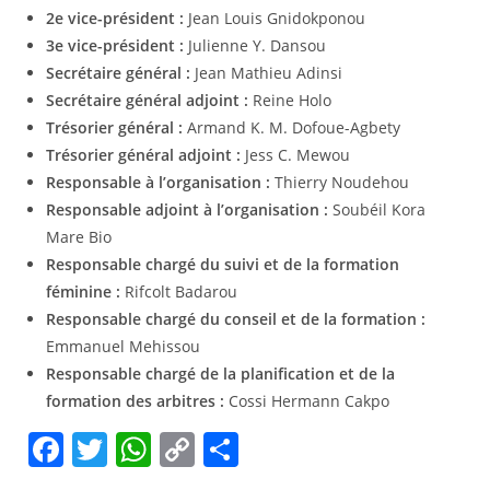
2e vice-président :
Jean Louis Gnidokponou
3e vice-président :
Julienne Y. Dansou
Secrétaire général :
Jean Mathieu Adinsi
Secrétaire général adjoint :
Reine Holo
Trésorier général :
Armand K. M. Dofoue-Agbety
Trésorier général adjoint :
Jess C. Mewou
Responsable à l’organisation :
Thierry Noudehou
Responsable adjoint à l’organisation :
Soubéil Kora
Mare Bio
Responsable chargé du suivi et de la formation
féminine :
Rifcolt Badarou
Responsable chargé du conseil et de la formation :
Emmanuel Mehissou
Responsable chargé de la planification et de la
formation des arbitres :
Cossi Hermann Cakpo
F
T
W
C
P
a
w
h
o
ar