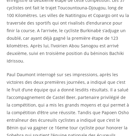
enregistré la deuxième étape de cette compétition. Les 37
cyclistes ont fait le trajet Toucountouna-Djougou, long de
100 Kilomètres. Les villes de Natitingou et Copargo ont vu la
traversée des sportifs qui ont rivalisés d’endurance pour
finir la course. A l’arrivée, le cycliste Burkinabè s’adjuge un
doublé, car ayant déjà gagné la première étape de 123
kilomètres. Après lui, l’ivoirien Abou Sanogou est arrivé
deuxième, suivi en troisième position du béninois Bachiki
Idrissou.
Paul Daumont interrogé sur ses impressions, après les
victoires des deux premières journées, a indiqué que c’est
le fruit d’une équipe qui a donné lesdits résultats. Il a salué
l’accompagnement de Castel Beer, partenaire privilégié de
la compétition, qui a mis les grands moyens et qui permet à
la compétition d’être une réussite. Tandis que Papoen Osho
entraîneur des écureuils cyclistes a indiqué que c’est le
Bénin qui va gagner ce 16eme tour cycliste pour honorer la
Sobebra qui soutient l’équipe nationale des écureuils