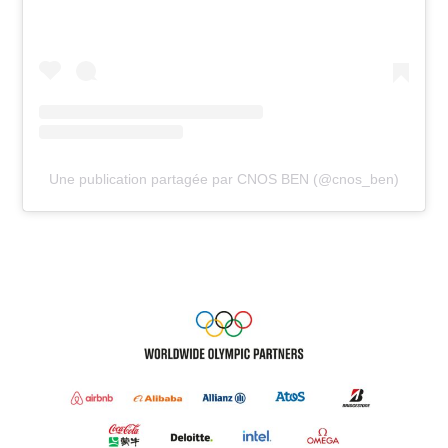
Une publication partagée par CNOS BEN (@cnos_ben)