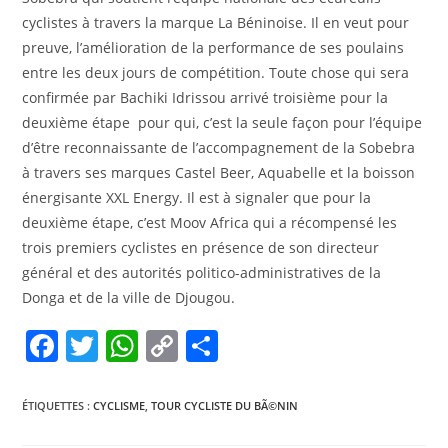
cyclistes à travers la marque La Béninoise. Il en veut pour
preuve, l’amélioration de la performance de ses poulains
entre les deux jours de compétition. Toute chose qui sera
confirmée par Bachiki Idrissou arrivé troisième pour la
deuxième étape pour qui, c’est la seule façon pour l’équipe
d’être reconnaissante de l’accompagnement de la Sobebra
à travers ses marques Castel Beer, Aquabelle et la boisson
énergisante XXL Energy. Il est à signaler que pour la
deuxième étape, c’est Moov Africa qui a récompensé les
trois premiers cyclistes en présence de son directeur
général et des autorités politico-administratives de la
Donga et de la ville de Djougou.
F
T
W
C
P
a
w
h
o
ar
c
itt
at
p
ta
ÉTIQUETTES :
CYCLISME
,
TOUR CYCLISTE DU BÃ©NIN
e
er
s
y
g