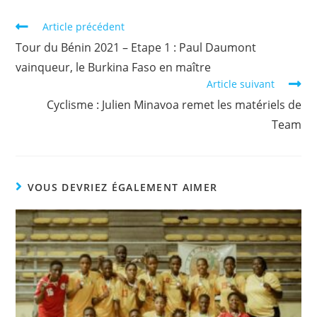
b
A
Li
er
Article précédent
o
p
n
Tour du Bénin 2021 – Etape 1 : Paul Daumont
o
p
k
vainqueur, le Burkina Faso en maître
k
Article suivant
Cyclisme : Julien Minavoa remet les matériels de
Team
VOUS DEVRIEZ ÉGALEMENT AIMER