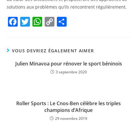
solutions aux problèmes qu’ils rencontrent régulièrement.
F
T
W
C
P
a
w
h
o
ar
c
itt
at
p
ta
e
er
s
y
g
VOUS DEVRIEZ ÉGALEMENT AIMER
b
A
Li
er
Julien Minavoa pour rénover le sport béninois
o
p
n
3 septembre 2020
o
p
k
k
Roller Sports : Le Cnos-Ben célèbre les triples
champions d’Afrique
29 novembre 2019