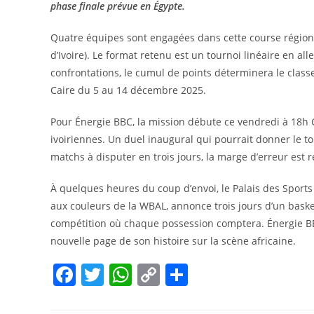
phase finale prévue en Égypte.
Quatre équipes sont engagées dans cette course régionale
d’Ivoire). Le format retenu est un tournoi linéaire en all
confrontations, le cumul de points déterminera le classe
Caire du 5 au 14 décembre 2025.
Pour Énergie BBC, la mission débute ce vendredi à 18h 
ivoiriennes. Un duel inaugural qui pourrait donner le t
matchs à disputer en trois jours, la marge d’erreur est 
À quelques heures du coup d’envoi, le Palais des Sports 
aux couleurs de la WBAL, annonce trois jours d’un bask
compétition où chaque possession comptera. Énergie BBC
nouvelle page de son histoire sur la scène africaine.
F
T
W
C
P
a
w
h
o
ar