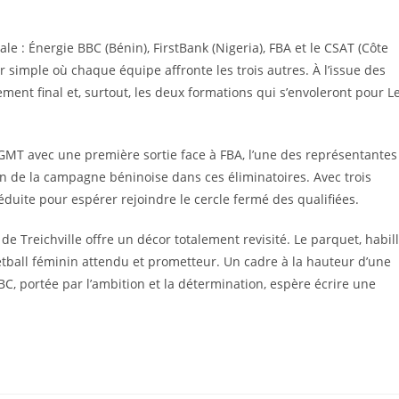
 : Énergie BBC (Bénin), FirstBank (Nigeria), FBA et le CSAT (Côte
er simple où chaque équipe affronte les trois autres. À l’issue des
ment final et, surtout, les deux formations qui s’envoleront pour L
GMT avec une première sortie face à FBA, l’une des représentantes
on de la campagne béninoise dans ces éliminatoires. Avec trois
réduite pour espérer rejoindre le cercle fermé des qualifiées.
de Treichville offre un décor totalement revisité. Le parquet, habil
etball féminin attendu et prometteur. Un cadre à la hauteur d’une
, portée par l’ambition et la détermination, espère écrire une