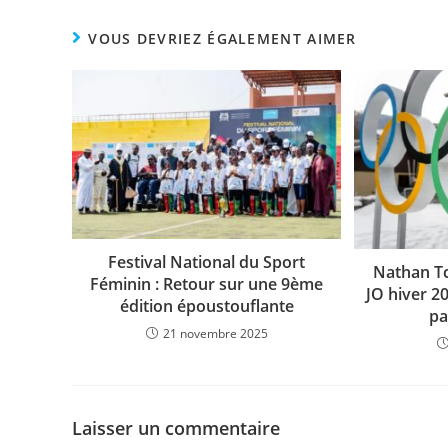
c
itt
at
p
ta
e
er
s
y
g
VOUS DEVRIEZ ÉGALEMENT AIMER
b
A
Li
er
o
p
n
o
p
k
k
Festival National du Sport
Nathan Tc
Féminin : Retour sur une 9ème
JO hiver 20
édition époustouflante
pa
21 novembre 2025
Laisser un commentaire