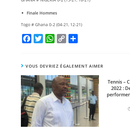
Finale Hommes
Togo # Ghana 0-2 (04-21, 12-21)
F
T
W
C
P
a
w
h
o
ar
c
itt
at
p
ta
e
er
s
y
g
VOUS DEVRIEZ ÉGALEMENT AIMER
b
A
Li
er
o
p
n
Tennis – 
2022 : D
o
p
k
performen
k