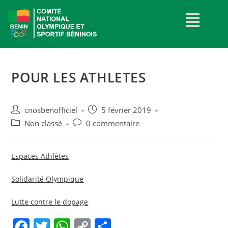
POUR LES ATHLETES
cnosbenofficiel
5 février 2019
Non classé
0 commentaire
Espaces Athlètes
Solidarité Olympique
Lutte contre le dopage
F
T
W
C
P