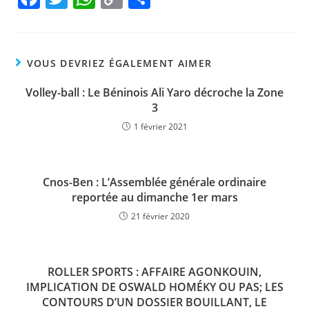
a
w
h
o
ar
c
itt
at
p
ta
e
er
s
y
g
VOUS DEVRIEZ ÉGALEMENT AIMER
b
A
Li
er
Volley-ball : Le Béninois Ali Yaro décroche la Zone
o
p
n
3
o
p
k
1 février 2021
k
Cnos-Ben : L’Assemblée générale ordinaire
reportée au dimanche 1er mars
21 février 2020
ROLLER SPORTS : AFFAIRE AGONKOUIN,
IMPLICATION DE OSWALD HOMÉKY OU PAS; LES
CONTOURS D’UN DOSSIER BOUILLANT, LE