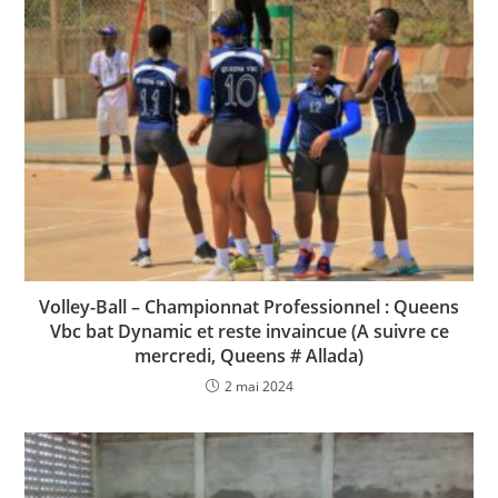
o
p
n
o
p
k
k
Volley-Ball – Championnat Professionnel : Queens
Vbc bat Dynamic et reste invaincue (A suivre ce
mercredi, Queens # Allada)
2 mai 2024