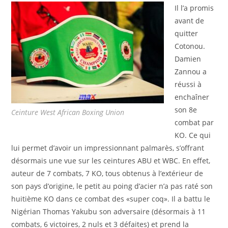
Il l’a promis
avant de
quitter
Cotonou.
Damien
Zannou a
réussi à
enchaîner
son 8e
Ceinture West African Boxing Union
combat par
KO. Ce qui
lui permet d’avoir un impressionnant palmarès, s’offrant
désormais une vue sur les ceintures ABU et WBC. En effet,
auteur de 7 combats, 7 KO, tous obtenus à l’extérieur de
son pays d’origine, le petit au poing d’acier n’a pas raté son
huitième KO dans ce combat des «super coq». Il a battu le
Nigérian Thomas Yakubu son adversaire (désormais à 11
combats, 6 victoires, 2 nuls et 3 défaites) et prend la