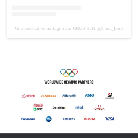
Une publication partagée par CNOS BEN (@cnos_ben)