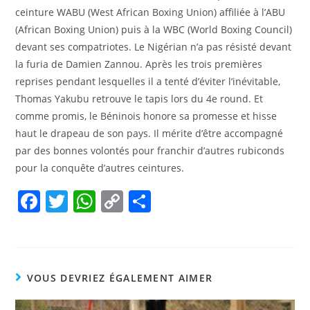
ceinture WABU (West African Boxing Union) affiliée à l’ABU
(African Boxing Union) puis à la WBC (World Boxing Council)
devant ses compatriotes. Le Nigérian n’a pas résisté devant
la furia de Damien Zannou. Après les trois premières
reprises pendant lesquelles il a tenté d’éviter l’inévitable,
Thomas Yakubu retrouve le tapis lors du 4e round. Et
comme promis, le Béninois honore sa promesse et hisse
haut le drapeau de son pays. Il mérite d’être accompagné
par des bonnes volontés pour franchir d’autres rubiconds
pour la conquête d’autres ceintures.
F
T
W
C
P
a
w
h
o
ar
c
itt
at
p
ta
e
er
s
y
g
VOUS DEVRIEZ ÉGALEMENT AIMER
b
A
Li
er