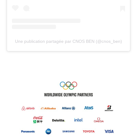
Une publication partagée par CNOS BEN (@cnos_ben)