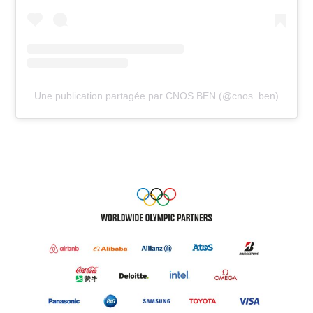
Une publication partagée par CNOS BEN (@cnos_ben)