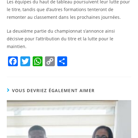
Les équipes du haut de tableau poursuivent leur lutte pour
le titre, tandis que d’autres formations tenteront de
remonter au classement dans les prochaines journées.
La deuxième partie du championnat s’annonce ainsi
décisive pour l’attribution du titre et la lutte pour le
maintien.
F
T
W
C
P
a
w
h
o
ar
c
itt
at
p
ta
e
er
s
y
g
VOUS DEVRIEZ ÉGALEMENT AIMER
b
A
Li
er
o
p
n
o
p
k
k