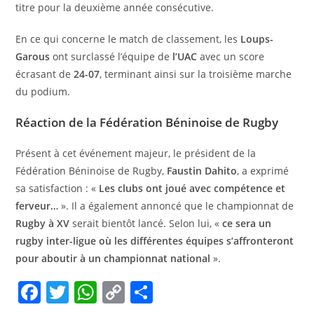
titre pour la deuxième année consécutive.
En ce qui concerne le match de classement, les
Loups-
Garous
ont surclassé l’équipe de
l’UAC
avec un score
écrasant de
24-07
, terminant ainsi sur la troisième marche
du podium.
Réaction de la Fédération Béninoise de Rugby
Présent à cet événement majeur, le président de la
Fédération Béninoise de Rugby,
Faustin Dahito
, a exprimé
sa satisfaction : «
Les clubs ont joué avec compétence et
ferveur…
». Il a également annoncé que le championnat de
Rugby à XV
serait bientôt lancé. Selon lui, «
ce sera un
rugby inter-ligue où les différentes équipes s’affronteront
pour aboutir à un championnat national
».
F
T
W
C
P