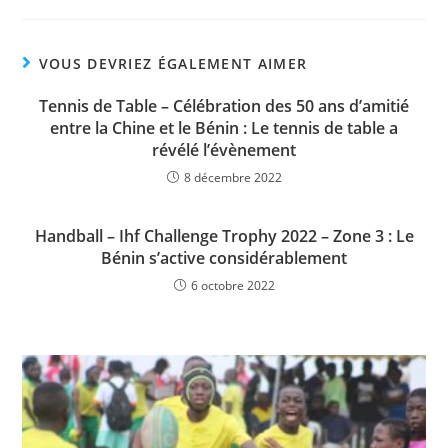
a
w
h
o
ar
c
itt
at
p
ta
e
er
s
y
g
VOUS DEVRIEZ ÉGALEMENT AIMER
b
A
Li
er
Tennis de Table – Célébration des 50 ans d’amitié
o
p
n
entre la Chine et le Bénin : Le tennis de table a
o
p
révélé l’évènement
k
8 décembre 2022
k
Handball – Ihf Challenge Trophy 2022 – Zone 3 : Le
Bénin s’active considérablement
6 octobre 2022