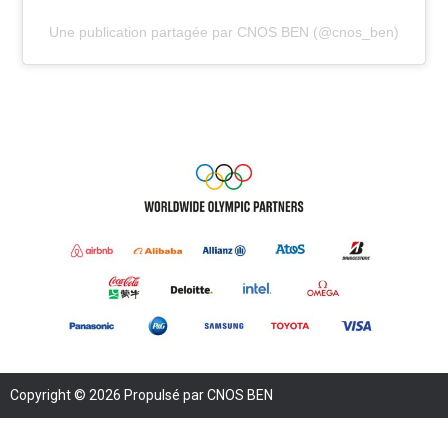
Une publication partagée par CNOS BEN (@cnos_ben)
Copyright © 2026 Propulsé par CNOS BEN