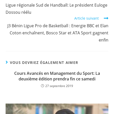
o
p
n
Ligue régionale Sud de Handball: Le président Euloge
o
p
k
Dossou réélu
k
Article suivant
J3 Bénin Ligue Pro de Basketball : Energie BBC et Elan
Coton enchaînent, Bosco Star et ATA Sport gagnent
enfin
VOUS DEVRIEZ ÉGALEMENT AIMER
Cours Avancés en Management du Sport: La
deuxième édition prendra fin ce samedi
27 septembre 2019