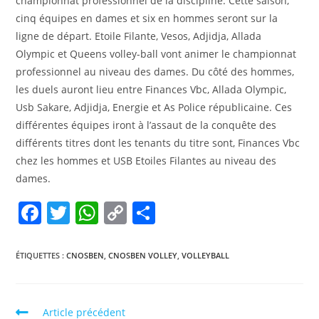
championnat professionnel de la discipline. Cette saison,
cinq équipes en dames et six en hommes seront sur la
ligne de départ. Etoile Filante, Vesos, Adjidja, Allada
Olympic et Queens volley-ball vont animer le championnat
professionnel au niveau des dames. Du côté des hommes,
les duels auront lieu entre Finances Vbc, Allada Olympic,
Usb Sakare, Adjidja, Energie et As Police républicaine. Ces
différentes équipes iront à l’assaut de la conquête des
différents titres dont les tenants du titre sont, Finances Vbc
chez les hommes et USB Etoiles Filantes au niveau des
dames.
F
T
W
C
P
a
w
h
o
ar
c
itt
at
p
ta
ÉTIQUETTES :
CNOSBEN
,
CNOSBEN VOLLEY
,
VOLLEYBALL
e
er
s
y
g
b
A
Li
er
Article précédent