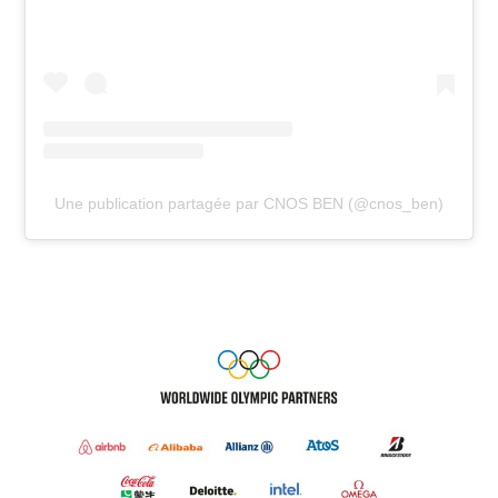
Une publication partagée par CNOS BEN (@cnos_ben)