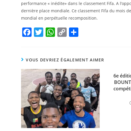
performance « inédite» dans le classement Fifa. A l’opp
dernière place mondiale. Ce classement Fifa du mois de 
mondial en perpétuelle recomposition.
F
T
W
C
P
a
w
h
o
ar
c
itt
at
p
ta
e
er
s
y
g
VOUS DEVRIEZ ÉGALEMENT AIMER
b
A
Li
er
o
p
n
6e édit
BOUNTO
o
p
k
compéti
k