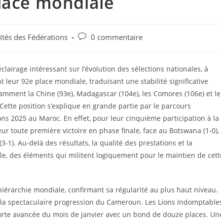
lace mondiale
ités des Fédérations
0 commentaire
lairage intéressant sur l’évolution des sélections nationales, à
eur 92e place mondiale, traduisant une stabilité significative
amment la Chine (93e), Madagascar (104e), les Comores (106e) et le
 Cette position s’explique en grande partie par le parcours
ns 2025 au Maroc. En effet, pour leur cinquième participation à la
ur toute première victoire en phase finale, face au Botswana (1-0),
(3-1). Au-delà des résultats, la qualité des prestations et la
ble, des éléments qui militent logiquement pour le maintien de cett
 hiérarchie mondiale, confirmant sa régularité au plus haut niveau.
 la spectaculaire progression du Cameroun. Les Lions Indomptable
forte avancée du mois de janvier avec un bond de douze places. Un