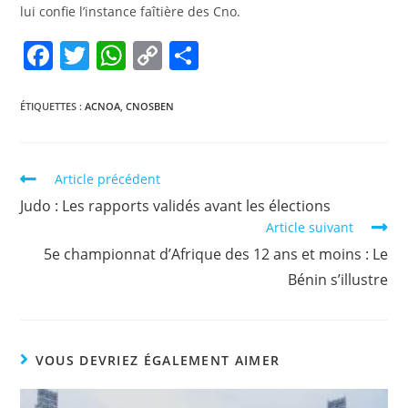
lui confie l’instance faîtière des Cno.
F
T
W
C
P
a
w
h
o
ar
c
itt
at
p
ta
ÉTIQUETTES :
ACNOA
,
CNOSBEN
e
er
s
y
g
b
A
Li
er
Article précédent
o
p
n
Judo : Les rapports validés avant les élections
o
p
k
Article suivant
k
5e championnat d’Afrique des 12 ans et moins : Le
Bénin s’illustre
VOUS DEVRIEZ ÉGALEMENT AIMER