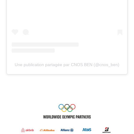
Une publication partagée par CNOS BEN (@cnos_ben)