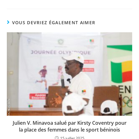
a
w
h
o
ar
c
itt
at
p
ta
e
er
s
y
g
VOUS DEVRIEZ ÉGALEMENT AIMER
b
A
Li
er
o
p
n
o
p
k
k
Julien V. Minavoa salué par Kirsty Coventry pour
la place des femmes dans le sport béninois
15 juillet 2025