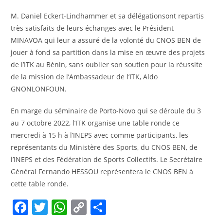
M. Daniel Eckert-Lindhammer et sa délégationsont repartis
très satisfaits de leurs échanges avec le Président
MINAVOA qui leur a assuré de la volonté du CNOS BEN de
jouer à fond sa partition dans la mise en œuvre des projets
de l’ITK au Bénin, sans oublier son soutien pour la réussite
de la mission de l’Ambassadeur de l’ITK, Aldo
GNONLONFOUN.
En marge du séminaire de Porto-Novo qui se déroule du 3
au 7 octobre 2022, l’ITK organise une table ronde ce
mercredi à 15 h à l’INEPS avec comme participants, les
représentants du Ministère des Sports, du CNOS BEN, de
l’INEPS et des Fédération de Sports Collectifs. Le Secrétaire
Général Fernando HESSOU représentera le CNOS BEN à
cette table ronde.
F
T
W
C
P