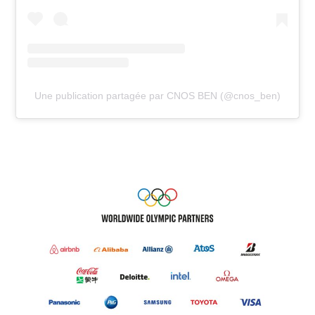
Une publication partagée par CNOS BEN (@cnos_ben)