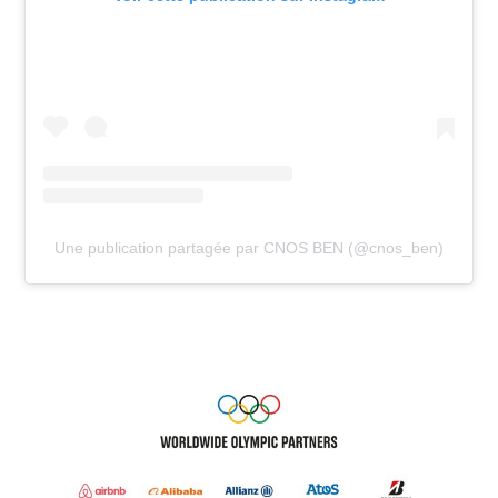
Une publication partagée par CNOS BEN (@cnos_ben)