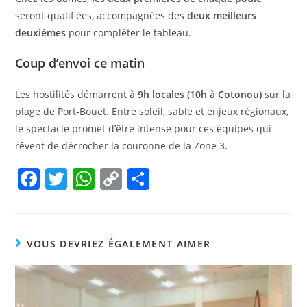
seront qualifiées, accompagnées des
deux meilleurs
deuxièmes
pour compléter le tableau.
Coup d’envoi ce matin
Les hostilités démarrent
à 9h locales (10h à Cotonou)
sur la
plage de Port-Bouët. Entre soleil, sable et enjeux régionaux,
le spectacle promet d’être intense pour ces équipes qui
rêvent de décrocher la couronne de la Zone 3.
F
T
W
C
P
a
w
h
o
ar
c
itt
at
p
ta
e
er
s
y
g
VOUS DEVRIEZ ÉGALEMENT AIMER
b
A
Li
er
o
p
n