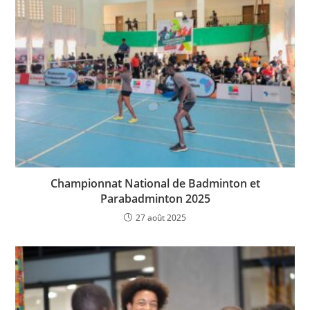
o
p
k
k
Championnat National de Badminton et
Parabadminton 2025
27 août 2025