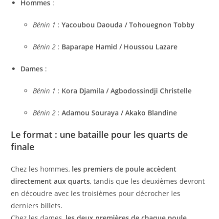
Hommes
:
Bénin 1
:
Yacoubou Daouda / Tohouegnon Tobby
Bénin 2
:
Baparape Hamid / Houssou Lazare
Dames
:
Bénin 1
:
Kora Djamila / Agbodossindji Christelle
Bénin 2
:
Adamou Souraya / Akako Blandine
Le format : une bataille pour les quarts de
finale
Chez les hommes,
les premiers de poule accèdent
directement aux quarts
, tandis que les deuxièmes devront
en découdre avec les troisièmes pour décrocher les
derniers billets.
Chez les dames,
les deux premières de chaque poule