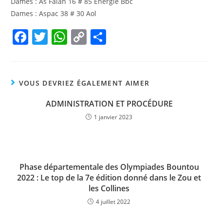
Dames : As Falah 16 # 85 Energie Bbc
Dames : Aspac 38 # 30 Aol
F
T
W
C
P
a
w
h
o
ar
c
itt
at
p
ta
e
er
s
y
g
VOUS DEVRIEZ ÉGALEMENT AIMER
b
A
Li
er
ADMINISTRATION ET PROCÉDURE
o
p
n
1 janvier 2023
o
p
k
k
Phase départementale des Olympiades Bountou
2022 : Le top de la 7e édition donné dans le Zou et
les Collines
4 juillet 2022