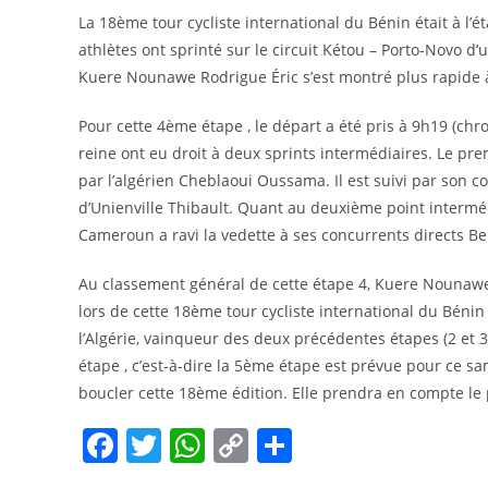
La 18ème tour cycliste international du Bénin était à l’
athlètes ont sprinté sur le circuit Kétou – Porto-Novo d
Kuere Nounawe Rodrigue Éric s’est montré plus rapide à 
Pour cette 4ème étape , le départ a été pris à 9h19 (chro
reine ont eu droit à deux sprints intermédiaires. Le pr
par l’algérien Cheblaoui Oussama. Il est suivi par son
d’Unienville Thibault. Quant au deuxième point intermé
Cameroun a ravi la vedette à ses concurrents directs B
Au classement général de cette étape 4, Kuere Nounawe 
lors de cette 18ème tour cycliste international du Béni
l’Algérie, vainqueur des deux précédentes étapes (2 et 
étape , c’est-à-dire la 5ème étape est prévue pour ce s
boucler cette 18ème édition. Elle prendra en compte l
F
T
W
C
P
a
w
h
o
ar