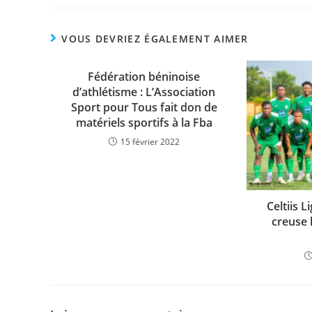
c
itt
at
p
ta
e
er
s
y
g
VOUS DEVRIEZ ÉGALEMENT AIMER
b
A
Li
er
o
Fédération béninoise
p
n
d’athlétisme : L’Association
o
p
k
Sport pour Tous fait don de
k
matériels sportifs à la Fba
15 février 2022
Celtiis 
creuse 