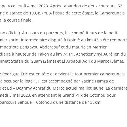
étape 4 ce jeudi 4 mai 2023. Après l’abandon de deux coureurs, 52
’une distance de 109,45km. À l’issue de cette étape, le Camerounais
la course finale.
no officiel). Au cours du parcours, les compétiteurs de la petite
emier sprint intermédiaire disputé à Ikpinlè au km 43 a été remport
 compatriote Bengayou Abderaouf et du mauricien Marrier
diaire à hauteur de Takon au km 74,14 , Achetkenyinyi Aurélien du
ennett Stefan du Guam (2ème) et El Arbaoui Adil du Maroc (3ème).
Rodrigue Éric est en tête et devient le tout premier camerounais
n à occuper la loge 1. Il est accompagné par Yacine Hamza de
3) et Ed – Doghmy Achraf du Maroc actuel maillot jaune. La dernièr
amedi 5 mai 2023, en attendant le Grand Prix de Cotonou pour
e parcours Sèhouè – Cotonou d’une distance de 135km.