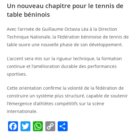
Un nouveau chapitre pour le tennis de
table béninois
Avec l’arrivée de Guillaume Octavia Léa à la Direction
Technique Nationale, la Fédération béninoise de tennis de
table ouvre une nouvelle phase de son développement.
L’accent sera mis sur la rigueur technique, la formation
continue et l’amélioration durable des performances
sportives.
Cette orientation confirme la volonté de la fédération de
construire un système plus structuré, capable de soutenir
l’émergence d’athlètes compétitifs sur la scène
internationale.
F
T
W
C
P
a
w
h
o
ar