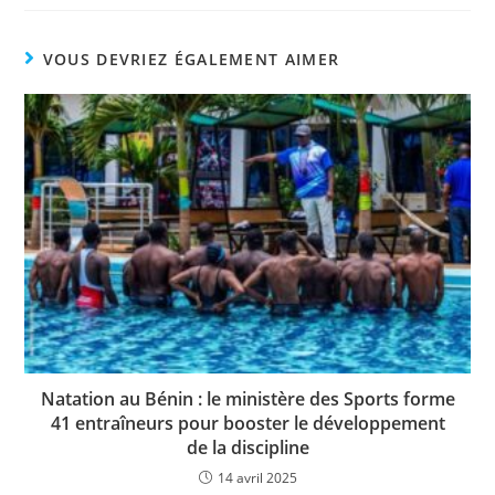
c
itt
at
p
ta
e
er
s
y
g
VOUS DEVRIEZ ÉGALEMENT AIMER
b
A
Li
er
o
p
n
o
p
k
k
Natation au Bénin : le ministère des Sports forme
41 entraîneurs pour booster le développement
de la discipline
14 avril 2025