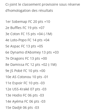
Ci-joint le classement provisoire sous réserve
d’homologation des résultats
1er Sobemap FC 20 pts +10
2e Buffles FC 19 pts +07
3e Coton FC 15 pts +04 (-1M)
4e Loto-Popo FC 14 pts +04
5e Aspac FC 13 pts +05
6e Dynamo d’Abomey 13 pts +03
7e Dragons FC 13 pts +00
8e Damissa FC 12 pts +02 (-1M)
9e JS Pobè FC 10 pts +00
10e AS Cotonou 10 pts -01
11e Espoir FC 10 pts -03
12e USS-Kraké 07 pts -03
13e Hodio FC 06 pts -03
14e Ayéma FC 06 pts -03
15e Dadjè 06 pts -03