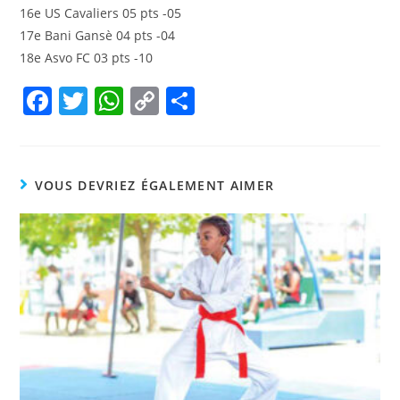
16e US Cavaliers 05 pts -05
17e Bani Gansè 04 pts -04
18e Asvo FC 03 pts -10
F
T
W
C
P
a
w
h
o
ar
c
itt
at
p
ta
e
er
s
y
g
VOUS DEVRIEZ ÉGALEMENT AIMER
b
A
Li
er
o
p
n
o
p
k
k