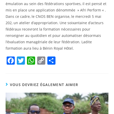
émulation au sein des fédérations sportives, il est pensé et
mis en place une application dénommée » Afri Perform « .
Dans ce cadre, le CNOS BEN organise, le mercredi 5 mai
202, un atelier d’appropriation. Une soixantaine d’acteurs
fédéraux recevront la formation nécessaires pour
renseigner au quotidien et pour automatiser désormais
l’évaluation managériale de leur fédération. Ladite
formation aura lieu à Bénin Royal Hôtel.
F
T
W
C
P
a
w
h
o
ar
c
itt
at
p
ta
e
er
s
y
g
VOUS DEVRIEZ ÉGALEMENT AIMER
b
A
Li
er
o
p
n
o
p
k