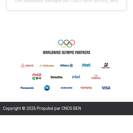
Une publication partagée par CNOS BEN (@cnos_ben)
Copyright © 2026 Propulsé par CNOS BEN