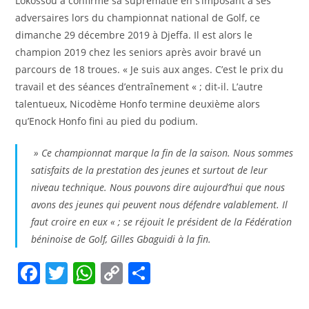
Lokossou a confirmé sa suprématie en s’imposant à ses
adversaires lors du championnat national de Golf, ce
dimanche 29 décembre 2019 à Djeffa. Il est alors le
champion 2019 chez les seniors après avoir bravé un
parcours de 18 troues. « Je suis aux anges. C’est le prix du
travail et des séances d’entraînement « ; dit-il. L’autre
talentueux, Nicodème Honfo termine deuxième alors
qu’Enock Honfo fini au pied du podium.
» Ce championnat marque la fin de la saison. Nous sommes
satisfaits de la prestation des jeunes et surtout de leur
niveau technique. Nous pouvons dire aujourd’hui que nous
avons des jeunes qui peuvent nous défendre valablement. Il
faut croire en eux « ; se réjouit le président de la Fédération
béninoise de Golf, Gilles Gbaguidi à la fin.
F
T
W
C
P
a
w
h
o
ar