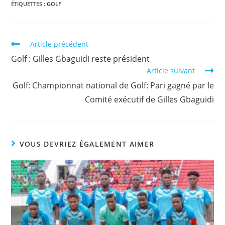
c
itt
at
p
ta
ÉTIQUETTES :
GOLF
e
er
s
y
g
b
A
Li
er
Article précédent
o
p
n
Golf : Gilles Gbaguidi reste président
o
p
k
Article suivant
k
Golf: Championnat national de Golf: Pari gagné par le
Comité exécutif de Gilles Gbaguidi
VOUS DEVRIEZ ÉGALEMENT AIMER