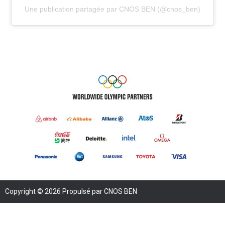
Une publication partagée par CNOS BEN (@cnos_ben)
Copyright © 2026 Propulsé par CNOS BEN