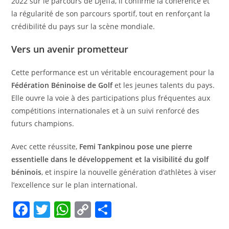
2022 sur le parcours de Djeffa, il confirme la cohérence et
la régularité de son parcours sportif, tout en renforçant la
crédibilité du pays sur la scène mondiale.
Vers un avenir prometteur
Cette performance est un véritable encouragement pour la
Fédération Béninoise de Golf
et les jeunes talents du pays.
Elle ouvre la voie à des participations plus fréquentes aux
compétitions internationales et à un suivi renforcé des
futurs champions.
Avec cette réussite,
Femi Tankpinou pose une pierre
essentielle dans le développement et la visibilité du golf
béninois
, et inspire la nouvelle génération d’athlètes à viser
l’excellence sur le plan international.
F
T
W
C
P
a
w
h
o
ar