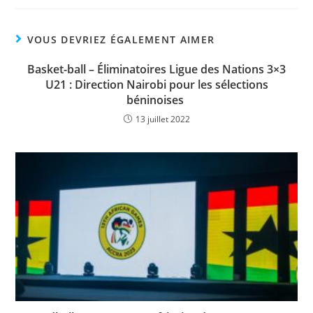
c
itt
at
p
ta
e
er
s
y
g
VOUS DEVRIEZ ÉGALEMENT AIMER
b
A
Li
er
Basket-ball – Éliminatoires Ligue des Nations 3×3
o
p
n
U21 : Direction Nairobi pour les sélections
o
p
k
béninoises
13 juillet 2022
k