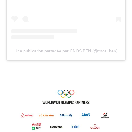
Une publication partagée par CNOS BEN (@cnos_ben)