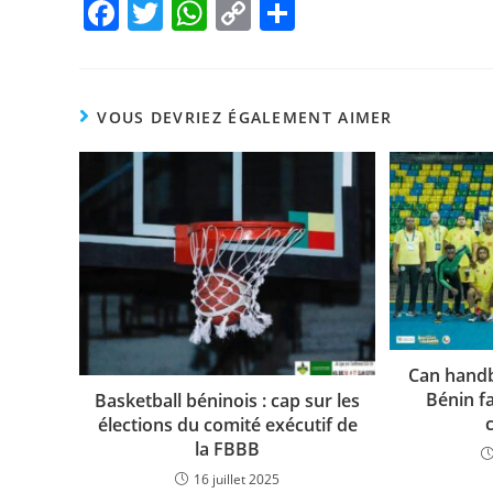
F
T
W
C
P
a
w
h
o
ar
c
itt
at
p
ta
e
er
s
y
g
VOUS DEVRIEZ ÉGALEMENT AIMER
b
A
Li
er
o
p
n
o
p
k
k
Can handb
Bénin fa
Basketball béninois : cap sur les
élections du comité exécutif de
la FBBB
16 juillet 2025