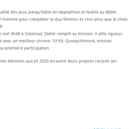
salité des jeux, parqu’Odile en Heptathlon et Noelie au 800m,
it un homme pour compléter le duo féminin et c’est ainsi que le choix
d!
 soit 3h48 à Cotonou), Didier remplit sa mission. Il allie rigueur,
ne avec un meilleur chrono: 10″69. Quoiqu’éliminé, mission
sa première participation.
hlètes béninois aux JO 2020 écrasent leurs propres records (en
.