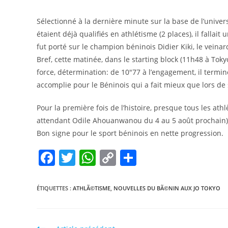
Sélectionné à la dernière minute sur la base de l’univer
étaient déjà qualifiés en athlétisme (2 places), il falla
fut porté sur le champion béninois Didier Kiki, le veinar
Bref, cette matinée, dans le starting block (11h48 à Tokyo
force, détermination: de 10″77 à l’engagement, il termi
accomplie pour le Béninois qui a fait mieux que lors de 
Pour la première fois de l’histoire, presque tous les at
attendant Odile Ahouanwanou du 4 au 5 août prochain)
Bon signe pour le sport béninois en nette progression.
F
T
W
C
P
a
w
h
o
ar
c
itt
at
p
ta
ÉTIQUETTES :
ATHLÃ©TISME
,
NOUVELLES DU BÃ©NIN AUX JO TOKYO
e
er
s
y
g
b
A
Li
er