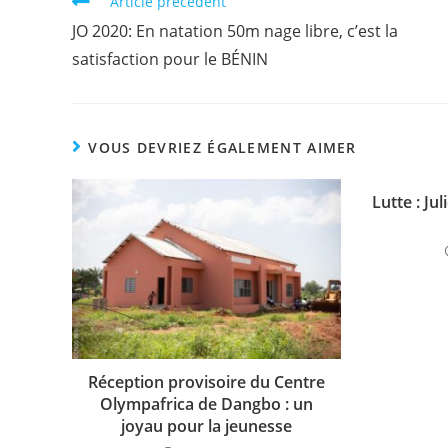
Article précédent
o
p
n
JO 2020: En natation 50m nage libre, c’est la
o
p
k
satisfaction pour le BÉNIN
k
VOUS DEVRIEZ ÉGALEMENT AIMER
Lutte : J
Réception provisoire du Centre
Olympafrica de Dangbo : un
joyau pour la jeunesse