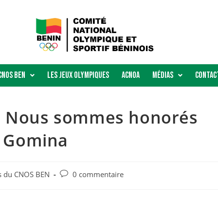
Cnos Ben
Les Jeux Olympiques
ACNOA
Médias
Contac
 « Nous sommes honorés
ck Gomina
és du CNOS BEN
0 commentaire