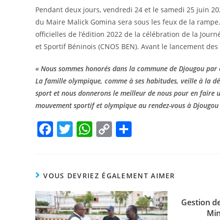
Pendant deux jours, vendredi 24 et le samedi 25 juin 
du Maire Malick Gomina sera sous les feux de la rampe.
officielles de l’édition 2022 de la célébration de la Jo
et Sportif Béninois (CNOS BEN). Avant le lancement des ac
« Nous sommes honorés dans la commune de Djougou par ce
La famille olympique, comme à ses habitudes, veille à la 
sport et nous donnerons le meilleur de nous pour en faire u
mouvement sportif et olympique au rendez-vous à Djougou 
F
T
W
C
P
a
w
h
o
ar
c
itt
at
p
ta
e
er
s
y
g
VOUS DEVRIEZ ÉGALEMENT AIMER
b
A
Li
er
o
p
n
Gestion de
Min