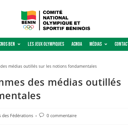
Cnos Ben
Les Jeux Olympiques
ACNOA
Médias
Contac
ommes des médias outillés
amentales
s des Fédérations
0 commentaire