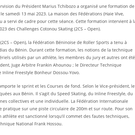
pervision du Président Marius Tchibozo a organisé une formation de
s, le samedi 13 mai 2023. La maison des Fédérations (Haie Vive,
 a servi de cadre pour cette séance. Cette formation intervient à l
 2023 des Challenges Cotonou Skating (2CS – Open).
2CS – Open), la Fédération Béninoise de Roller Sports a tenu à
s du Bénin. Durant cette formation, les notions de la technique
tériels utilisés par un athlète, les membres du jury et autres ont été
sident, Juge Arbitre Frankin Ahounou ; le Directeur Technique
e Inline Freestyle Bonheur Dossou-Yovo.
omporte le sprint et les Courses de fond. Selon le Vice-président, le
uées aux Bénin. Il s’agit du Speed Skating, du Inline Freestyle, du
nes collectives et une individuelle. La Fédération Internationale
e pratique sur une piste circulaire de 200m et sur route. Pour son
n athlète est sanctionné lorsqu’il commet des fautes techniques,
echnique National Frank Hossou.