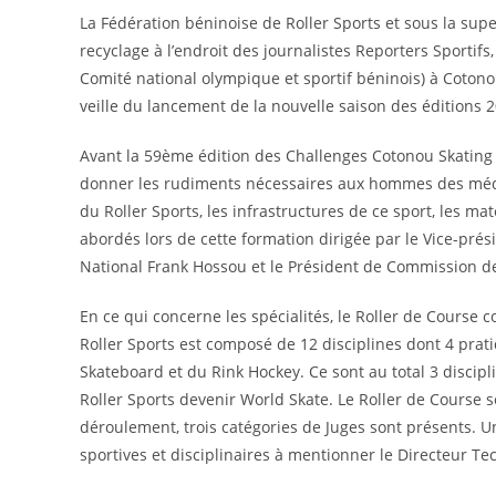
La Fédération béninoise de Roller Sports et sous la su
recyclage à l’endroit des journalistes Reporters Sportif
Comité national olympique et sportif béninois) à Cotonou
veille du lancement de la nouvelle saison des éditions
Avant la 59ème édition des Challenges Cotonou Skating (
donner les rudiments nécessaires aux hommes des média
du Roller Sports, les infrastructures de ce sport, les ma
abordés lors de cette formation dirigée par le Vice-pré
National Frank Hossou et le Président de Commission d
En ce qui concerne les spécialités, le Roller de Course c
Roller Sports est composé de 12 disciplines dont 4 pratiq
Skateboard et du Rink Hockey. Ce sont au total 3 discipli
Roller Sports devenir World Skate. Le Roller de Course s
déroulement, trois catégories de Juges sont présents. U
sportives et disciplinaires à mentionner le Directeur T