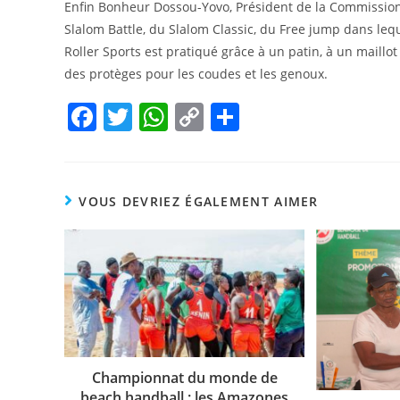
Enfin Bonheur Dossou-Yovo, Président de la Commission 
Slalom Battle, du Slalom Classic, du Free jump dans lequ
Roller Sports est pratiqué grâce à un patin, à un maillo
des protèges pour les coudes et les genoux.
F
T
W
C
P
a
w
h
o
ar
c
itt
at
p
ta
e
er
s
y
g
VOUS DEVRIEZ ÉGALEMENT AIMER
b
A
Li
er
o
p
n
o
p
k
k
Championnat du monde de
beach handball : les Amazones