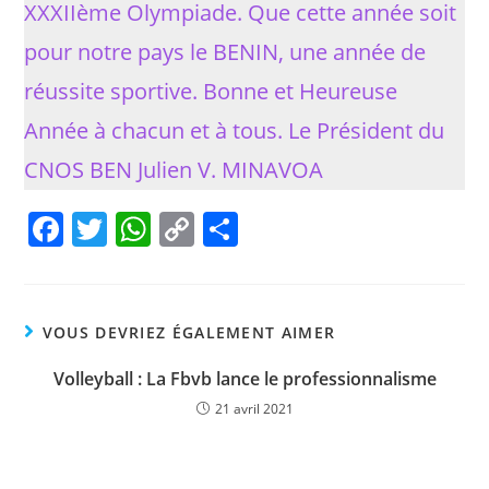
XXXIIème Olympiade. Que cette année soit
pour notre pays le BENIN, une année de
réussite sportive. Bonne et Heureuse
Année à chacun et à tous. Le Président du
CNOS BEN Julien V. MINAVOA
F
T
W
C
P
a
w
h
o
ar
c
itt
at
p
ta
e
er
s
y
g
VOUS DEVRIEZ ÉGALEMENT AIMER
b
A
Li
er
Volleyball : La Fbvb lance le professionnalisme
o
p
n
21 avril 2021
o
p
k
k