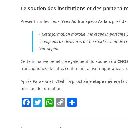
Le soutien des institutions et des partenair
Présent sur les lieux,
Yves Adihunkpéto Azifan
, préside
« Cette formation marque une étape importante pou
champions de demain », a-t-il exhorté avant de r
leur appui.
Cette initiative bénéficie également du soutien du
CNOS
francophones de lutte, confirmant ainsi l’importance str
Après Parakou et N’Dali, la
prochaine étape
mènera la 
mission de formation.
F
T
W
C
P
a
w
h
o
ar
c
itt
at
p
ta