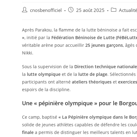
cnosbenofficiel
25 août 2025
Actualit
Après Parakou, la flamme de la lutte béninoise a fait es
»
, initié par la
Fédération Béninoise de Lutte (FéBéLutt
véritable arène pour accueillir
25 jeunes garçons
, âgés
Nikki.
Sous la supervision de la
Direction technique nationale
la
lutte olympique
et de la
lutte de plage
. Sélectionnés
participants ont alterné
ateliers théoriques
et
exercice
espoirs de la discipline.
Une « pépinière olympique » pour le Borgo
Ce camp, baptisé
« La Pépinière olympique dans le Bo
solide de jeunes athlètes capables de défendre les coule
finale
a permis de distinguer les meilleurs talents en lu