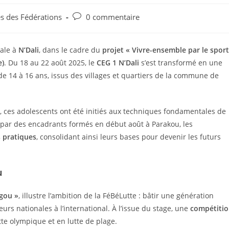
és des Fédérations
0 commentaire
cale à
N’Dali
, dans le cadre du
projet « Vivre-ensemble par le sport
e)
. Du 18 au 22 août 2025, le
CEG 1 N’Dali
s’est transformé en une
 de 14 à 16 ans, issus des villages et quartiers de la commune de
, ces adolescents ont été initiés aux techniques fondamentales de
 par des encadrants formés en début août à Parakou, les
s pratiques
, consolidant ainsi leurs bases pour devenir les futurs
u
rgou »
, illustre l’ambition de la FéBéLutte : bâtir une génération
urs nationales à l’international. À l’issue du stage, une
compétiti
tte olympique et en lutte de plage.