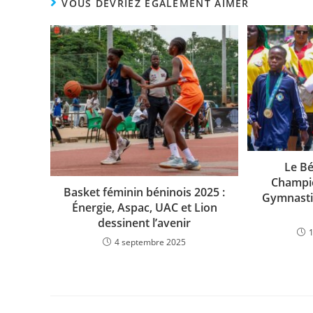
e
er
s
y
g
VOUS DEVRIEZ ÉGALEMENT AIMER
b
A
Li
er
o
p
n
o
p
k
k
Le Bé
Champio
Basket féminin béninois 2025 :
Gymnasti
Énergie, Aspac, UAC et Lion
dessinent l’avenir
4 septembre 2025