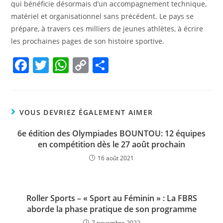
qui bénéficie désormais d’un accompagnement technique,
matériel et organisationnel sans précédent. Le pays se
prépare, à travers ces milliers de jeunes athlètes, à écrire
les prochaines pages de son histoire sportive.
F
T
W
C
P
a
w
h
o
ar
c
itt
at
p
ta
e
er
s
y
g
VOUS DEVRIEZ ÉGALEMENT AIMER
b
A
Li
er
6e édition des Olympiades BOUNTOU: 12 équipes
o
p
n
en compétition dès le 27 août prochain
o
p
k
16 août 2021
k
Roller Sports – « Sport au Féminin » : La FBRS
aborde la phase pratique de son programme
7 novembre 2022