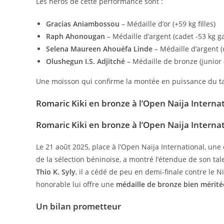
Les héros de cette performance sont :
Gracias Aniambossou
– Médaille d’or (+59 kg filles)
Raph Ahonougan
– Médaille d’argent (cadet -53 kg g
Selena Maureen Ahouéfa Linde
– Médaille d’argent (c
Olushegun I.S. Adjitché
– Médaille de bronze (junior 
Une moisson qui confirme la montée en puissance du ta
Romaric Kiki en bronze à l’Open Naija Interna
Romaric Kiki en bronze à l’Open Naija Interna
Le 21 août 2025, place à l’Open Naija International, une
de la sélection béninoise, a montré l’étendue de son talen
Thio K. Syly
, il a cédé de peu en demi-finale contre le 
honorable lui offre une
médaille de bronze bien mérité
Un bilan prometteur