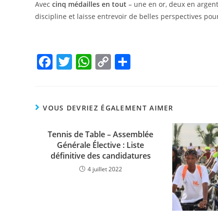
Avec
cinq médailles en tout
– une en or, deux en argen
discipline et laisse entrevoir de belles perspectives po
F
T
W
C
P
a
w
h
o
ar
c
itt
at
p
ta
e
er
s
y
g
VOUS DEVRIEZ ÉGALEMENT AIMER
b
A
Li
er
Tennis de Table – Assemblée
o
p
n
Générale Élective : Liste
o
p
k
définitive des candidatures
k
4 juillet 2022