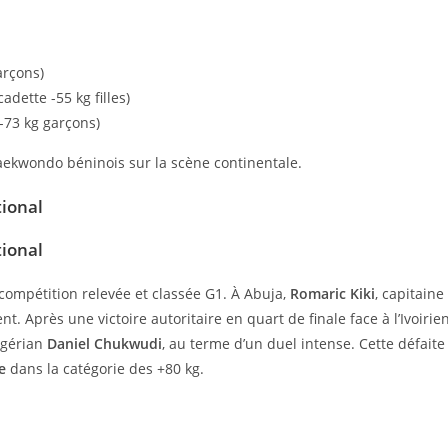
arçons)
adette -55 kg filles)
-73 kg garçons)
ekwondo béninois sur la scène continentale.
tional
tional
 compétition relevée et classée G1. À Abuja,
Romaric Kiki
, capitaine
t. Après une victoire autoritaire en quart de finale face à l’Ivoirie
Nigérian
Daniel Chukwudi
, au terme d’un duel intense. Cette défaite
e
dans la catégorie des +80 kg.