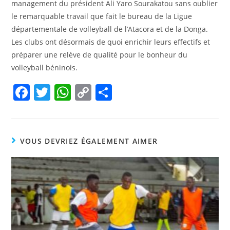
management du président Ali Yaro Sourakatou sans oublier
le remarquable travail que fait le bureau de la Ligue
départementale de volleyball de l’Atacora et de la Donga.
Les clubs ont désormais de quoi enrichir leurs effectifs et
préparer une relève de qualité pour le bonheur du
volleyball béninois.
F
T
W
C
P
a
w
h
o
ar
c
itt
at
p
ta
e
er
s
y
g
VOUS DEVRIEZ ÉGALEMENT AIMER
b
A
Li
er
o
p
n
o
p
k
k