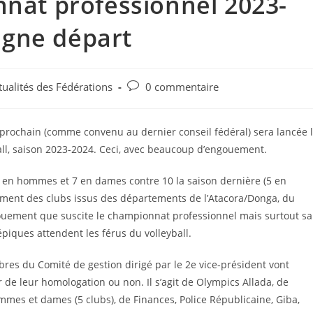
nnat professionnel 2023-
ligne départ
tualités des Fédérations
0 commentaire
prochain (comme convenu au dernier conseil fédéral) sera lancée 
ll, saison 2023-2024. Ceci, avec beaucoup d’engouement.
0 en hommes et 7 en dames contre 10 la saison dernière (5 en
ment des clubs issus des départements de l’Atacora/Donga, du
ouement que suscite le championnat professionnel mais surtout sa
épiques attendent les férus du volleyball.
res du Comité de gestion dirigé par le 2e vice-président vont
er de leur homologation ou non. Il s’agit de Olympics Allada, de
mes et dames (5 clubs), de Finances, Police Républicaine, Giba,