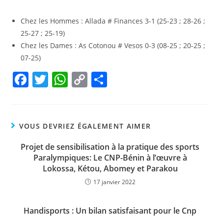
Chez les Hommes : Allada # Finances 3-1 (25-23 ; 28-26 ;
25-27 ; 25-19)
Chez les Dames : As Cotonou # Vesos 0-3 (08-25 ; 20-25 ;
07-25)
F
T
W
C
P
a
w
h
o
ar
c
itt
at
p
ta
e
er
s
y
g
VOUS DEVRIEZ ÉGALEMENT AIMER
b
A
Li
er
Projet de sensibilisation à la pratique des sports
o
p
n
Paralympiques: Le CNP-Bénin à l’œuvre à
o
Lokossa, Kétou, Abomey et Parakou
p
k
17 janvier 2022
k
Handisports : Un bilan satisfaisant pour le Cnp