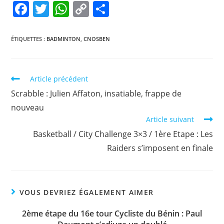
F
T
W
C
P
a
w
h
o
ar
c
itt
at
p
ta
ÉTIQUETTES :
BADMINTON
,
CNOSBEN
e
er
s
y
g
b
A
Li
er
Article précédent
o
p
n
Scrabble : Julien Affaton, insatiable, frappe de
o
p
k
nouveau
k
Article suivant
Basketball / City Challenge 3×3 / 1ère Etape : Les
Raiders s’imposent en finale
VOUS DEVRIEZ ÉGALEMENT AIMER
2ème étape du 16e tour Cycliste du Bénin : Paul