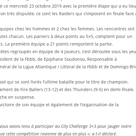
é ce mercredi 23 octobre 2019 avec la première étape qui a eu lie
on très disputée, ce sont les Raiders qui s’imposent en finale face 
4 équipes chez les hommes et 2 chez les femmes. Les rencontres ont
nutes chacun. Les paniers à deux points au 5×5, comptent pour un
ts. La première équipe a 21 points remportent la partie.
lètes regroupés en équipe de 4 joueurs, s’est déroulée sous les ye
résident de la Fbbb, de Epiphane Soudonou, Responsable à
énéral de la Ligue Atlantique / Littoral de la Fbbb et de Domingo Bri
ol qui se sont livrés l’ultime bataille pour le titre de champion.
vement de Fire Ballers (13-12) et des Thunders (9-5) en demi-finale.
riche en suspense.
a victoire de son équipe et également de l’organisation de la
Nous avons tenu à participer au City Challenge 3×3 pour jauger notre
e cette compétition revienne de plus en plus »; a t-il déclaré.