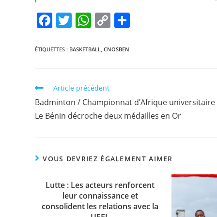
F
T
W
C
P
a
w
h
o
ar
c
itt
at
p
ta
ÉTIQUETTES :
BASKETBALL
,
CNOSBEN
e
er
s
y
g
b
A
Li
er
Article précédent
o
p
n
Badminton / Championnat d’Afrique universitaire 
o
p
k
Le Bénin décroche deux médailles en Or
k
VOUS DEVRIEZ ÉGALEMENT AIMER
Lutte : Les acteurs renforcent
leur connaissance et
consolident les relations avec la
UFFL