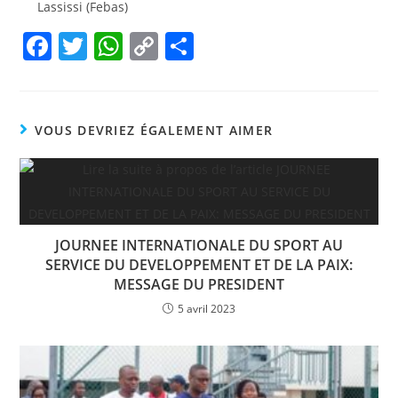
Lassissi (Febas)
F
T
W
C
P
a
w
h
o
ar
c
itt
at
p
ta
e
er
s
y
g
VOUS DEVRIEZ ÉGALEMENT AIMER
b
A
Li
er
o
p
n
o
p
k
k
JOURNEE INTERNATIONALE DU SPORT AU
SERVICE DU DEVELOPPEMENT ET DE LA PAIX:
MESSAGE DU PRESIDENT
5 avril 2023