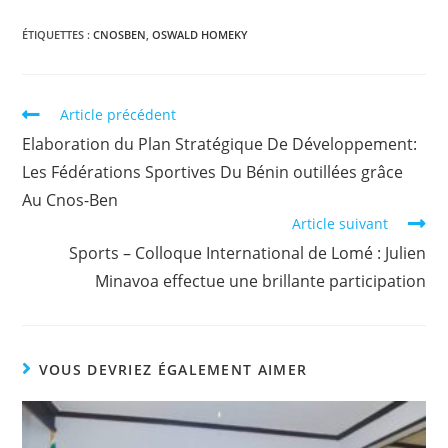
a
w
h
o
ar
c
itt
at
p
ta
ÉTIQUETTES :
CNOSBEN
,
OSWALD HOMEKY
e
er
s
y
g
b
A
Li
er
Article précédent
o
p
n
Elaboration du Plan Stratégique De Développement:
o
p
k
Les Fédérations Sportives Du Bénin outillées grâce
k
Au Cnos-Ben
Article suivant
Sports – Colloque International de Lomé : Julien
Minavoa effectue une brillante participation
VOUS DEVRIEZ ÉGALEMENT AIMER