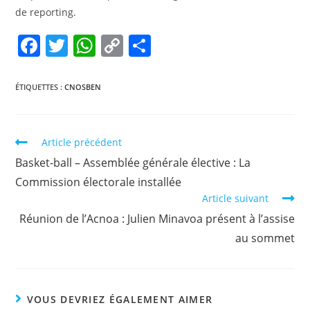
de reporting.
F
T
W
C
P
a
w
h
o
ar
c
itt
at
p
ta
ÉTIQUETTES :
CNOSBEN
e
er
s
y
g
b
A
Li
er
Article précédent
o
p
n
Basket-ball – Assemblée générale élective : La
o
p
k
Commission électorale installée
k
Article suivant
Réunion de l’Acnoa : Julien Minavoa présent à l’assise
au sommet
VOUS DEVRIEZ ÉGALEMENT AIMER