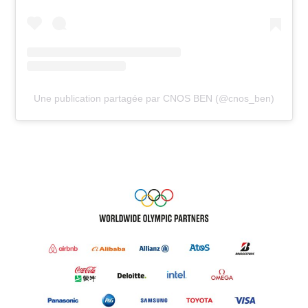
Une publication partagée par CNOS BEN (@cnos_ben)