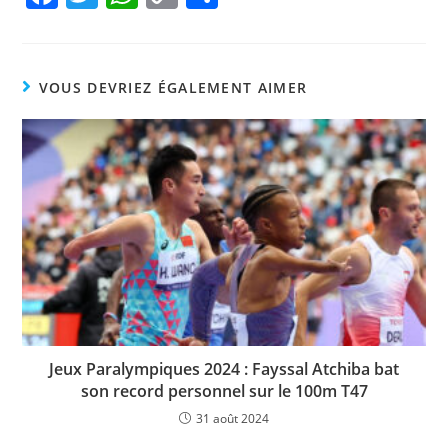
a
w
h
o
ar
c
itt
at
p
ta
e
er
s
y
g
VOUS DEVRIEZ ÉGALEMENT AIMER
b
A
Li
er
o
p
n
o
p
k
k
Jeux Paralympiques 2024 : Fayssal Atchiba bat
son record personnel sur le 100m T47
31 août 2024