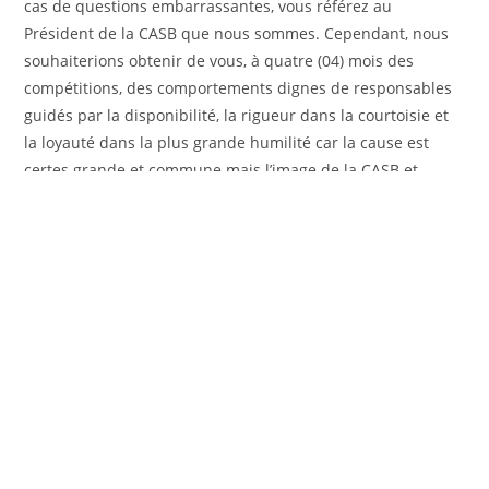
cas de questions embarrassantes, vous référez au
Président de la CASB que nous sommes. Cependant, nous
souhaiterions obtenir de vous, à quatre (04) mois des
compétitions, des comportements dignes de responsables
guidés par la disponibilité, la rigueur dans la courtoisie et
la loyauté dans la plus grande humilité car la cause est
certes grande et commune mais l’image de la CASB et
surtout celle de la République du Bénin doit être bien
soignée et sauvegardée», a-t-il laissé entendre.
F
T
W
C
P
a
w
h
o
ar
c
itt
at
p
ta
e
er
s
y
g
VOUS DEVRIEZ ÉGALEMENT AIMER
b
A
Li
er
Basket-ball – Projet «Sport au Féminin» au niveau
o
p
n
du basket-ball: Objectif atteint à tous les niveaux
avec 36 femmes impactées
o
p
k